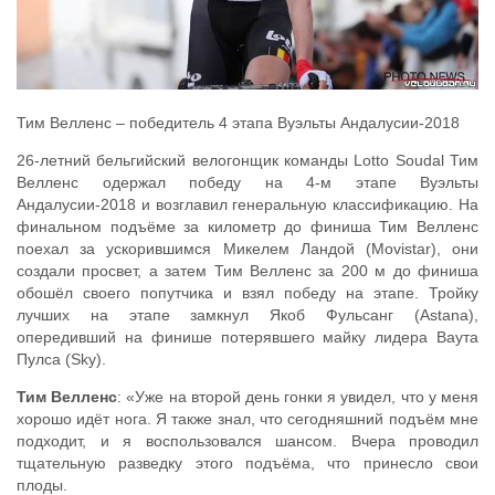
Тим Велленс – победитель 4 этапа Вуэльты Андалусии-2018
26-летний бельгийский велогонщик команды Lotto Soudal Тим
Велленс одержал победу на 4-м этапе Вуэльты
Андалусии-2018 и возглавил генеральную классификацию. На
финальном подъёме за километр до финиша Тим Велленс
поехал за ускорившимся Микелем Ландой (Movistar), они
создали просвет, а затем Тим Велленс за 200 м до финиша
обошёл своего попутчика и взял победу на этапе. Тройку
лучших на этапе замкнул Якоб Фульсанг (Astana),
опередивший на финише потерявшего майку лидера Ваута
Пулса (Sky).
Тим Велленс
: «Уже на второй день гонки я увидел, что у меня
хорошо идёт нога. Я также знал, что сегодняшний подъём мне
подходит, и я воспользовался шансом. Вчера проводил
тщательную разведку этого подъёма, что принесло свои
плоды.