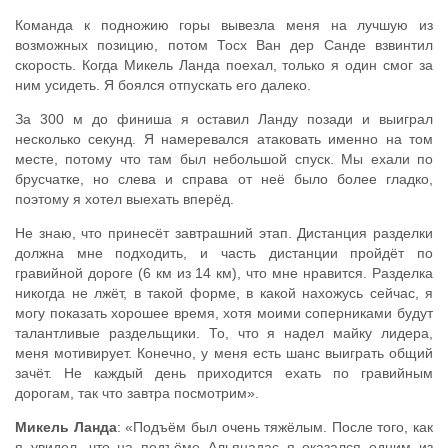
Команда к подножию горы вывезла меня на лучшую из
возможных позицию, потом Тосх Ван дер Санде взвинтил
скорость. Когда Микель Ланда поехал, только я один смог за
ним усидеть. Я боялся отпускать его далеко.
За 300 м до финиша я оставил Ланду позади и выиграл
несколько секунд. Я намеревался атаковать именно на том
месте, потому что там был небольшой спуск. Мы ехали по
брусчатке, но слева и справа от неё было более гладко,
поэтому я хотел выехать вперёд.
Не знаю, что принесёт завтрашний этап. Дистанция разделки
должна мне подходить, и часть дистанции пройдёт по
гравийной дороге (6 км из 14 км), что мне нравится. Разделка
никогда не лжёт, в такой форме, в какой нахожусь сейчас, я
могу показать хорошее время, хотя моими соперниками будут
талантливые раздельщики. То, что я надел майку лидера,
меня мотивирует. Конечно, у меня есть шанс выиграть общий
зачёт. Не каждый день приходится ехать по гравийным
дорогам, так что завтра посмотрим».
Микель Ланда
: «Подъём был очень тяжёлым. После того, как
я увидел, что на подъёме Альянадас я оказался одним из