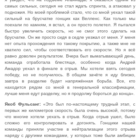
самых сильных, сегодня не стал ждать спринта, а атаковал у
подножия. Но моей проблемой стало, что со мной уехал такой
сильный на брусчатке гонщик как Велленс. Как только мы
поехали по камням, я встал, а он просто полетел. Я пытался
быстро увеличить скорость, но не смог этого сделать на
брусчатке. Он же просто сидя в седле уезжал от меня. У меня
нет опыта прохождения по такому покрытию, а также мне не
хватило сил, чтобы соответствовать его скорости. Но я всё
равно доволен результатом. Вчера был выматывающий день,
команда отработала блестяще, особенно когда Андрей
Амадор уехал в финале в отрыв. Мы хотели взять сегодня
победу, но не получилось. В общем зачёте я иду близко,
завтра в разделке будет напряжённая борьба. Все, кто
находится рядом со мной в генеральной классификации,
лучше меня едут разделку, но я продолжу бороться до конца».
Якоб Фульсанг:
«Это был по-настоящему трудный этап, с
первых же километров скорость была очень высокой, потому
что многие хотели уехать в отрыв. Когда отрыв ушел, было
сложно его контролировать и догонять. Гонщики нашей
команды приняли участие в нейтрализации этого отрыва
наряду с другими командами, у которых тоже были амбиции