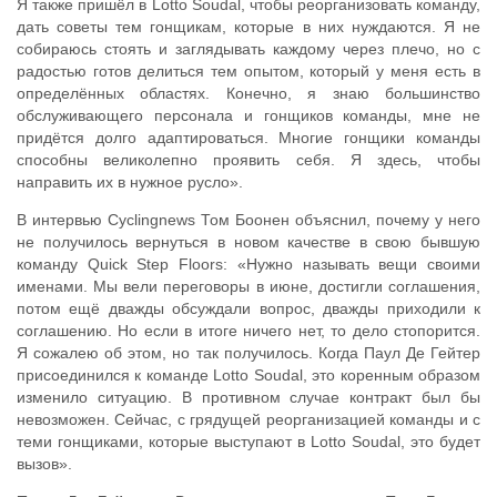
Я также пришёл в Lotto Soudal, чтобы реорганизовать команду,
дать советы тем гонщикам, которые в них нуждаются. Я не
собираюсь стоять и заглядывать каждому через плечо, но с
радостью готов делиться тем опытом, который у меня есть в
определённых областях. Конечно, я знаю большинство
обслуживающего персонала и гонщиков команды, мне не
придётся долго адаптироваться. Многие гонщики команды
способны великолепно проявить себя. Я здесь, чтобы
направить их в нужное русло».
В интервью Cyclingnews Том Боонен объяснил, почему у него
не получилось вернуться в новом качестве в свою бывшую
команду Quick Step Floors: «Нужно называть вещи своими
именами. Мы вели переговоры в июне, достигли соглашения,
потом ещё дважды обсуждали вопрос, дважды приходили к
соглашению. Но если в итоге ничего нет, то дело стопорится.
Я сожалею об этом, но так получилось. Когда Паул Де Гейтер
присоединился к команде Lotto Soudal, это коренным образом
изменило ситуацию. В противном случае контракт был бы
невозможен. Сейчас, с грядущей реорганизацией команды и с
теми гонщиками, которые выступают в Lotto Soudal, это будет
вызов».