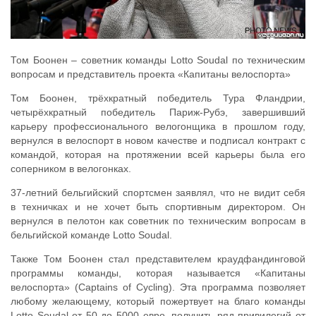
Том Боонен – советник команды Lotto Soudal по техническим
вопросам и представитель проекта «Капитаны велоспорта»
Том Боонен, трёхкратный победитель Тура Фландрии,
четырёхкратный победитель Париж-Рубэ, завершивший
карьеру профессионального велогонщика в прошлом году,
вернулся в велоспорт в новом качестве и подписал контракт с
командой, которая на протяжении всей карьеры была его
соперником в велогонках.
37-летний бельгийский спортсмен заявлял, что не видит себя
в техничках и не хочет быть спортивным директором. Он
вернулся в пелотон как советник по техническим вопросам в
бельгийской команде Lotto Soudal.
Также Том Боонен стал представителем краудфандинговой
программы команды, которая называется «Капитаны
велоспорта» (Captains of Cycling). Эта программа позволяет
любому желающему, который пожертвует на благо команды
Lotto Soudal от 50 до 5000 евро, получить ряд привилегий от