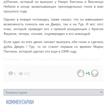
д'Италия, который он выиграл у Наиро Кинтаны и Винченцо
Нибали в конце захватывающих трехнедельных гонок в мае
прошлого года.
Однако в январе голландец также сказал, что он взвешивает
возможность поехать как на Джиро, так и на Тур. И вот, этот
план, который приведет его к прямой конкуренции с Крисом
Фрумом, теперь, похоже, подтвержден и его командой.
Если один из этих двоих сможет выиграть обе гонки и сделать
дубль Джиро / Тур, то он станет первым со времен Марко
Пантани, который сделал это еще в 1998 году.
Источник:
<a href="/redirect?url=veloclub.su">veloclub.su</a>
+1
0
632
КОММЕНТАРИИ