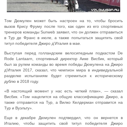
Том Дюмулен может быть настроен на то, чтобы бросить
вызов Крису Фруму после того, как один из его спортивных
тренеров команды Sunweb заявил, что он должен отправиться
в Тур де Франс в июле, а также попытаться защитить свой
титул победителя Джиро д'Италия в мае.
Выступая перед голландским велосипедным подкастом De
Rode Lantaarn, спортивный директор Аике Висбик, который
был за рулем команды во время победы Дюмулена на Джиро
д'Италия 2017, сказал, что чемпион мира в индивидуальной
разделке испытаниям будет стремиться к историческому
дублю в 2018 году.
«В настоящий момент у нас есть четкий план», — сказал
Висбик. «Том нацелится на общую классификацию Джиро, а
также отправится на Тур, а Вилко Келдерман отправится на
Тур и Вуэльту».
Еще в декабре Дюмулен подтвердил, что он вернется в
Италию, чтобы защитить свой титул победителя Джиро