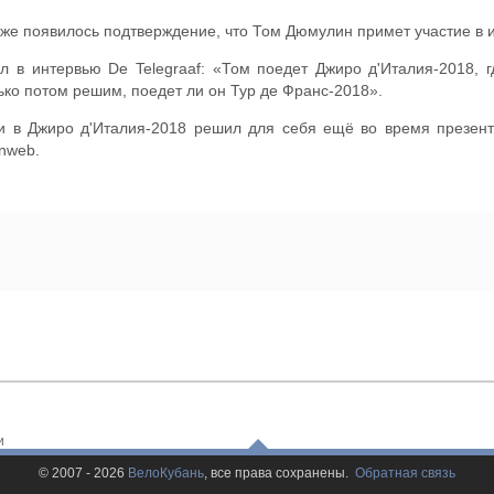
же появилось подтверждение, что Том Дюмулин примет участие в и
 в интервью De Telegraaf: «Том поедет Джиро д'Италия-2018, 
ько потом решим, поедет ли он Тур де Франс-2018».
и в Джиро д'Италия-2018 решил для себя ещё во время презента
nweb.
и
© 2007 - 2026
ВелоКубань
, все права сохранены.
Обратная связь