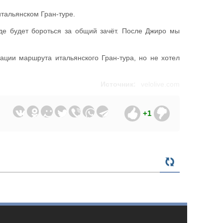
тальянском Гран-туре.
где будет бороться за общий зачёт. После Джиро мы
ции маршрута итальянского Гран-тура, но не хотел
Источник:
velolive.com
+1