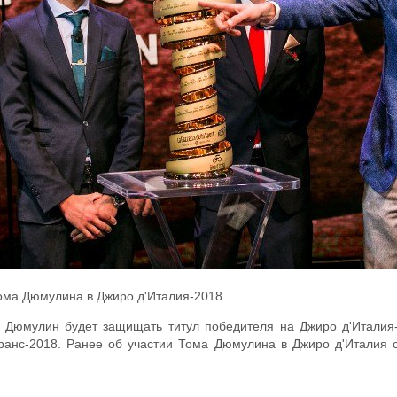
ома Дюмулина в Джиро д'Италия-2018
Дюмулин будет защищать титул победителя на Джиро д'Италия-2
ранс-2018. Ранее об участии Тома Дюмулина в Джиро д'Италия с