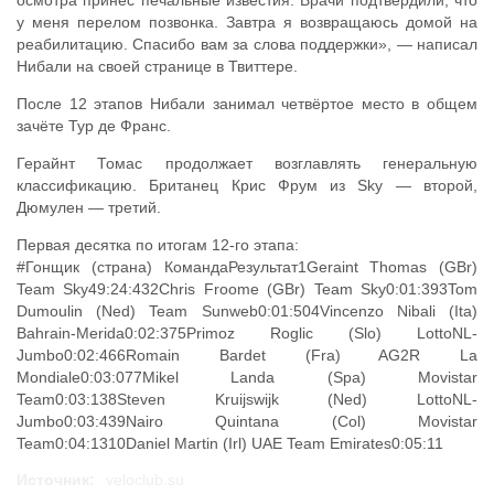
осмотра принёс печальные известия. Врачи подтвердили, что
у меня перелом позвонка. Завтра я возвращаюсь домой на
реабилитацию. Спасибо вам за слова поддержки», — написал
Нибали на своей странице в Твиттере.
После 12 этапов Нибали занимал четвёртое место в общем
зачёте Тур де Франс.
Герайнт Томас продолжает возглавлять генеральную
классификацию. Британец Крис Фрум из Sky — второй,
Дюмулен — третий.
Первая десятка по итогам 12-го этапа:
#Гонщик (страна) КомандаРезультат1Geraint Thomas (GBr)
Team Sky49:24:432Chris Froome (GBr) Team Sky0:01:393Tom
Dumoulin (Ned) Team Sunweb0:01:504Vincenzo Nibali (Ita)
Bahrain-Merida0:02:375Primoz Roglic (Slo) LottoNL-
Jumbo0:02:466Romain Bardet (Fra) AG2R La
Mondiale0:03:077Mikel Landa (Spa) Movistar
Team0:03:138Steven Kruijswijk (Ned) LottoNL-
Jumbo0:03:439Nairo Quintana (Col) Movistar
Team0:04:1310Daniel Martin (Irl) UAE Team Emirates0:05:11
Источник:
veloclub.su