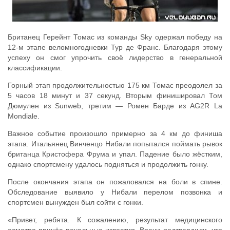
Британец Герейнт Томас из команды Sky одержал победу на
12-м этапе веломногодневки Тур де Франс. Благодаря этому
успеху он смог упрочить своё лидерство в генеральной
классификации.
Горный этап продолжительностью 175 км Томас преодолел за
5 часов 18 минут и 37 секунд. Вторым финишировал Том
Дюмулен из Sunweb, третим — Ромен Барде из AG2R La
Mondiale.
Важное событие произошло примерно за 4 км до финиша
этапа. Итальянец Винченцо Нибали попытался поймать рывок
британца Кристофера Фрума и упал. Падение было жёстким,
однако спортсмену удалось подняться и продолжить гонку.
После окончания этапа он пожаловался на боли в спине.
Обследование выявило у Нибали перелом позвонка и
спортсмен вынужден был сойти с гонки.
«Привет, ребята. К сожалению, результат медицинского