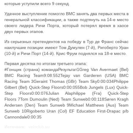
которые уступили всего 9 секунд.
Удачное выступление помогло BMC занять два первых места в
генеральной классификации, а также подтянуть на 14-е место
своего лидера Ричи Порта, который потерял время в хаосе
двух первых этапов.
Из серьезных претендентов на победу в Тур де Франс сейчас
наилучшие позиции имеют Том Думулен (7-й), Ригоберто Уран
(10-й) и Ричи Порт (14-й). Крис Фрум поднялся на 18-е место.
Первая десятка по итогам третьего этапа:
#Гонщик (страна) командаРезультат1Greg Van Avermaet (Bel)
BMC Racing Team9:08:552Tejay van Garderen (USA) BMC
Racing Team 3Geraint Thomas (GBr) Team Sky0:00:034Philippe
Gilbert (Bel) Quick-Step Floors0:00:055Bob Jungels (Lux) Quick-
Step Floors0:00:076Julian Alaphilippe (Fra) Quick-Step
Floors 7Tom Dumoulin (Ned) Team Sunweb0:00:118Søren Kragh
Andersen (Den) Team Sunweb 9Michael Matthews (Aus) Team
Sunweb 10Rigoberto Uran (Col) EF Education First-Drapac p/b
Cannondale0:00:35
Источник:
veloclub.su