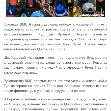
Команда BMC Racing одержала победу в командной гонке с
раздельным стартом в рамках третьего этапа знаменитой
веломногодневки «Тур де Франс». Второй результат
продемонстрировала британская команда Sky, за которую
выступает действующий чемпион Крис Фрум. Третье место
заняла бельгийская Quick-Step Floors.
Швейцарский коллектив имеет неопределенное будущее на
следующий сезон из-за ухода основного спонсора. Команду
уже покинет капитан и лучший многодневщик Ричи Порт, а
также еще ряд звезд.
Руководство BMC рассчитывает, что этот успех и желтая майка
Тур де Франс на плечах Грега ван Авермата помогут все же
найти финансы для участия в следующем сезоне.
В борьбе за победу и майку лидера они опередили Sky всего
на 4 секунды, а пьедестал замкнули Quickstep с отставанием в
7 секунд. Неожиданно сильно выступили Mitchelton-Scott,