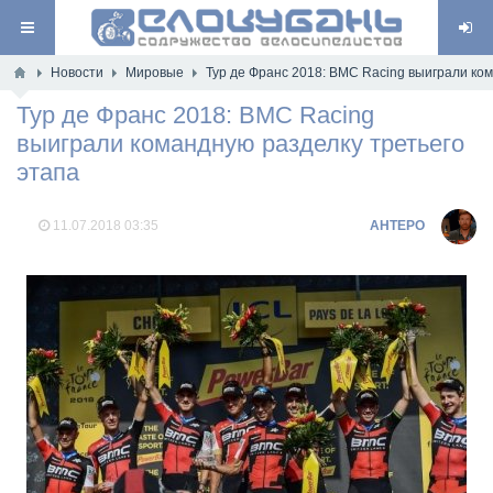
Новости
Мировые
Тур де Франс 2018: BMC Racing выиграли ко
Тур де Франс 2018: BMC Racing
выиграли командную разделку третьего
этапа
11.07.2018
03:35
AHTEPO