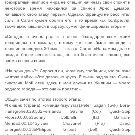
трехкратный чемпион мира не спешил начинать свой спринт и
некоторое время находился за спиной Арно Демара,
начавшего свою атаку первым. Однако, француз не рассчитал
силы и Саган сумел обойти его, в то время как Колбрелли,
также включившийся в борьбу, сумел финишировать вторым.
«Сегодня я очень рад и я очень благодарен всем моим
товарищам по команде, потому что они были впереди в
течение последних 30 км», — сказал Саган. «На самом деле я
ожидал более легкого этапа, но это было очень сложно, все
время вверх и вниз».
«На один день?» Спросил он, когда ему сообщили, что он взял
желтую майку: «Это довольно круто. Я очень рад за это. Очень
счастлив. Мой отец здесь и мои друзья из Жилины — моего
родного города — это очень приятно».
Общий зачет по итогам второго этапа:
#Гонщик (страна) командаРезультат1Peter Sagan (Svk) Bora-
Hansgrohe8:29:532Fernando Gaviria (Col) Quick-Step
Floors0:00:063Sonny Colbrelli (Ita) Bahrain-
Merida0:00:104Sylvain Chavanel (Fra) Direct
Energie0:00:135Philippe Gilbert (Bel) Quick-Step