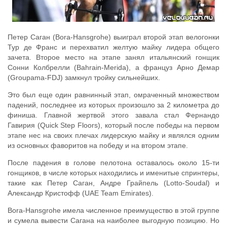
Петер Саган (Bora-Hansgrohe) выиграл второй этап велогонки
Тур де Франс и перехватил желтую майку лидера общего
зачета. Второе место на этапе занял итальянский гонщик
Сонни Колбрелли (Bahrain-Merida), а француз Арно Демар
(Groupama-FDJ) замкнул тройку сильнейших.
Это был еще один равнинный этап, омраченный множеством
падений, последнее из которых произошло за 2 километра до
финиша. Главной жертвой этого завала стал Фернандо
Гавирия (Quick Step Floors), который после победы на первом
этапе нес на своих плечах лидерскую майку и являлся одним
из основных фаворитов на победу и на втором этапе.
После падения в голове пелотона оставалось около 15-ти
гонщиков, в числе которых находились и именитые спринтеры,
такие как Петер Саган, Андре Грайпель (Lotto-Soudal) и
Александр Кристофф (UAE Team Emirates).
Bora-Hansgrohe имела численное преимущество в этой группе
и сумела вывести Сагана на наиболее выгодную позицию. Но