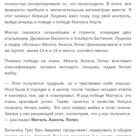
полностью контролировали то, что происходило. В итоге, все
фавориты прибыли к заключительным километрам вместе. В
этот момент Алексей Луценко взял гонку под свой контроль,
выйдя вперед и поведя к победе Магнуса Корта.
Магнус оказался сильнейшим в спринте, опередив двух
итальянцев, Джованни Висконти и Альберто Беттиоля. Луценко
и лидер «Астаны» Мигель Анхель Лопес финишировали в этой
же группе, заняв 14-е и 16-е места, соответственно.
Помимо победы на этапе, Мигель Анхель Лопес возглавил
классификацию лучшего молодого гонщика, надев белую
майку.
— Этап получился трудным, но я чувствовал себя хорошо.
Ноги были в порядке и, в целом, после первых четырех этапов
я нахожусь там, где и планировал. Я рад победе Магнуса, это
очень красивый успех. Также, приятно в качестве бонуса
получить белую майку. Это моя первая майка в этом сезоне.
Завтра у нас решающий этап, посмотрим, что у нас получится,
— рассказал
Мигель Анхель Лопес
.
Бельгиец Грег Ван Авермат продолжает лидировать в общем
зачете гонки, Алексей Луценко занимает 2-е место, уступая