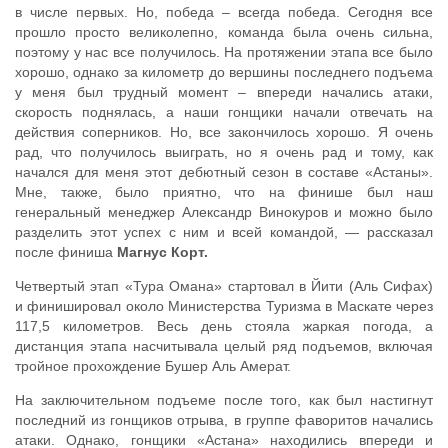
в числе первых. Но, победа – всегда победа. Сегодня все
прошло просто великолепно, команда была очень сильна,
поэтому у нас все получилось. На протяжении этапа все было
хорошо, однако за километр до вершины последнего подъема
у меня был трудный момент – впереди начались атаки,
скорость поднялась, а наши гонщики начали отвечать на
действия соперников. Но, все закончилось хорошо. Я очень
рад, что получилось выиграть, но я очень рад и тому, как
начался для меня этот дебютный сезон в составе «Астаны».
Мне, также, было приятно, что на финише был наш
генеральный менеджер Александр Винокуров и можно было
разделить этот успех с ним и всей командой, — рассказал
после финиша
Магнус Корт.
Четвертый этап «Тура Омана» стартовал в Йити (Аль Сифах)
и финишировал около Министерства Туризма в Маскате через
117,5 километров. Весь день стояла жаркая погода, а
дистанция этапа насчитывала целый ряд подъемов, включая
тройное прохождение Бушер Аль Амерат.
На заключительном подъеме после того, как был настигнут
последний из гонщиков отрыва, в группе фаворитов начались
атаки. Однако, гонщики «Астана» находились впереди и