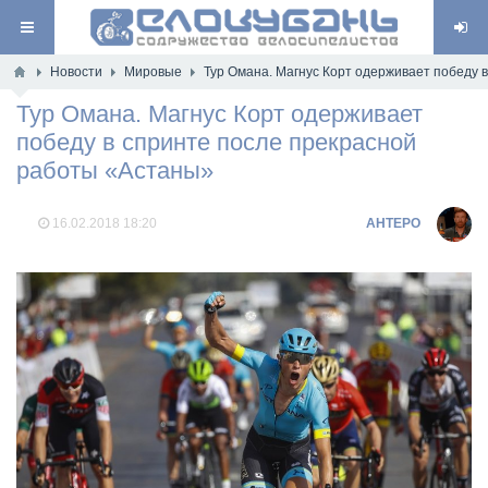
Новости
Мировые
Тур Омана. Магнус Корт одерживает победу 
Тур Омана. Магнус Корт одерживает
победу в спринте после прекрасной
работы «Астаны»
16.02.2018
18:20
AHTEPO