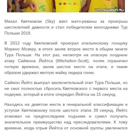
Михал Квятковски (Sky) взял матч-реванш за проигрыш
шестилетней давности и стал победителем многодневки Тур
Польши 2018.
В 2012 году Квятковский проиграл итальянскому гонщику
Морено Мозеру, в итоге заняв второе место в общем зачете
Тура Польши. На этот раз, несмотря на опасную позднюю
атаку Саймона Йейтса (Mitchelton-Scott), поляк ограничил
потерю времени, заняв шестое место на этапе, и таким
образом удержал желтую майку лидера гонки.
Саймон Йейтс выиграл заключительный этап Тура Польши, но
не смог полностью сбросить Квятковского с первого места на
подиуме, который в итоге опередил Йейтса на 15 секунд.
Находясь на девятом месте в генеральной классификации и
уступая Квятковскому после шестого этапа 39 секунд, Йейтс
атаковал на предпоследнем подъеме и сумел получить
значительное преимущество над преследователями. К тому
времени, когда отрыв Йейтса от основной группы увеличился