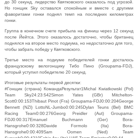
до 30 секунд, лидерство Квятковского оказалось под угрозой.
Но гонщик Sky оставался спокойным и вместе с другими
фаворитами гонки поднял темп на последних километрах
гонки.
Группа в конечном счете прибыла на финиш через 12 секунд
после Йейтса. Этого оказалось достаточно, чтобы британец
поднялся на второе место подиума, но недостаточно для того,
чтобы забрать победу у Квятковского.
Третье место на подиуме победителей гонки досталось
французскому велогонщику Тибо Пино (Groupama-FDJ),
который уступил победителю 20 секунд.
Итоговые результаты первой десятки:
#Гонщик (страна) КомандаРезультат1Michal Kwiatkowski (Pol)
Team Sky24:23:542Simon Yates (GBr) Mitchelton-
Scott0:00:153Thibaut Pinot (Fra) Groupama-FDJ0:00:204George
Bennett (NZl) LottoNL-Jumbo0:00:245Dylan Teuns (Bel) BMC
Racing Team0:00:276Georg Preidler (Aut) Groupama-
FDJ0:00:317Emanuel Buchmann (Ger) Bora-
Hansgrohe0:00:328Davide Formolo (Ita) Bora-
Hansgrohe0:00:409Sam Oomen (Ned) Team