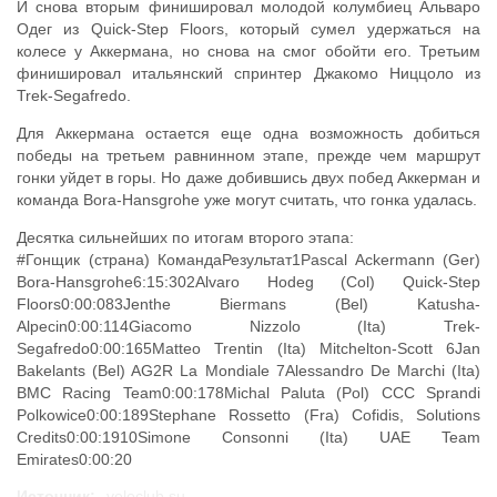
И снова вторым финишировал молодой колумбиец Альваро
Одег из Quick-Step Floors, который сумел удержаться на
колесе у Аккермана, но снова на смог обойти его. Третьим
финишировал итальянский спринтер Джакомо Ниццоло из
Trek-Segafredo.
Для Аккермана остается еще одна возможность добиться
победы на третьем равнинном этапе, прежде чем маршрут
гонки уйдет в горы. Но даже добившись двух побед Аккерман и
команда Bora-Hansgrohe уже могут считать, что гонка удалась.
Десятка сильнейших по итогам второго этапа:
#Гонщик (страна) КомандаРезультат1Pascal Ackermann (Ger)
Bora-Hansgrohe6:15:302Alvaro Hodeg (Col) Quick-Step
Floors0:00:083Jenthe Biermans (Bel) Katusha-
Alpecin0:00:114Giacomo Nizzolo (Ita) Trek-
Segafredo0:00:165Matteo Trentin (Ita) Mitchelton-Scott 6Jan
Bakelants (Bel) AG2R La Mondiale 7Alessandro De Marchi (Ita)
BMC Racing Team0:00:178Michal Paluta (Pol) CCC Sprandi
Polkowice0:00:189Stephane Rossetto (Fra) Cofidis, Solutions
Credits0:00:1910Simone Consonni (Ita) UAE Team
Emirates0:00:20
Источник:
veloclub.su