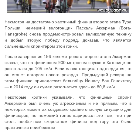
Несмотря на достаточно хаотичный финиш второго этапа Тура
Польши, немецкий велогонщик Паскаль Аккерман (Bora-
Hansgrohe) снова продемонстрировал великолепную технику
и добыл вторую победу подряд, доказав, что является
сильнейшим спринтером этой гонки.
После завершения 156-километрового второго этапа Аккерман
сказал, что на финишном 900-метровом спуске в Катовице он
разогнался до 105 км/ч. Если слова гонщика подтвердятся, то
он станет автором нового рекорда. Предыдущий рекорд на
этом финише принадлежит бельгийцу Йонасу Ван Генехтену
— в 2014 году он сумел разогнаться здесь до 80,8 км/ч.
Некоторые критики указывали, что финишный спринт
Аккермана был очень уж агрессивным и не прямым, что в
некоторых моментах создавало крайне опасную ситуацию для
финишеров, но немецкий гоник парировал это тем, что при
столь необычном скоростном финише под гору это было
практически неизбежным.