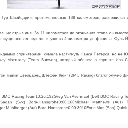
и Тур Швейцарии, протяженностью 189 километров, завершился 
ших отрыв дня. За 11 километров до окончания этапа он вместе
просуществовал недолго и уже за 4 километра до финиша Юуль-
андными спринтерами, сумела настигнуть Нанса Петерса, но не Ю
лу Мэттьюсу (Team Sunweb), который обошел в спринте Ива Лам
той майки швейцарец Штефан Кюнг (BMC Racing) благополучно фи
) BMC Racing Team13:26:192Greg Van Avermaet (Bel) BMC Racing Te
gan (Svk) Bora-Hansgrohe0:00:166Michael Matthews (Aus) 
Mühlberger (Aut) Bora-Hansgrohe0:00:3010Enric Mas (Spa) Quick-