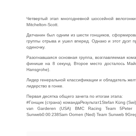
Четвертый этап многодневной шоссейной велогонк
Mitchelton-Scott.
Датчанин был одним из шести гонщиков, сформировав
группы отрыва и ушел вперед. Однако и этот дуэт 
одиночку.
Разогнавшаяся основная группа, возглавляемая ком
финише на 8 секунд. Второе место досталось Майк
Hansgrohe).
Лидер генеральной классификации и обладатель жел
лидерство в гонке.
Первая десятка общего зачета по итогам этапа:
#Гонщик (страна) командаРезультат1Stefan Küng (Swi
van Garderen (USA) BMC Racing Team 5Peter Sa
Sunweb0:00:238Sam Oomen (Ned) Team Sunweb 9Gregor 