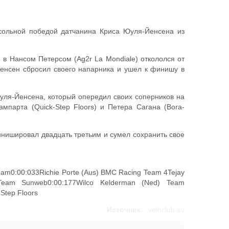
сольной победой датчанина Криса Юуля-Йенсена из
 в Нансом Петерсом (Ag2r La Mondiale) откололся от
Йенсен сбросил своего напарника и ушел к финишу в
уля-Йенсена, который опередил своих соперников на
парта (Quick-Step Floors) и Петера Сагана (Bora-
нишировал двадцать третьим и сумел сохранить свое
am0:00:033Richie Porte (Aus) BMC Racing Team 4Tejay
Team Sunweb0:00:177Wilco Kelderman (Ned) Team
Step Floors
Источник:
veloclub.su