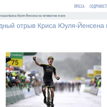
ПРЕССА
СОДРУЖЕСТ
отрыв Криса Юуля-Йенсена на четвертом этапе
дный отрыв Криса Юуля-Йенсена 