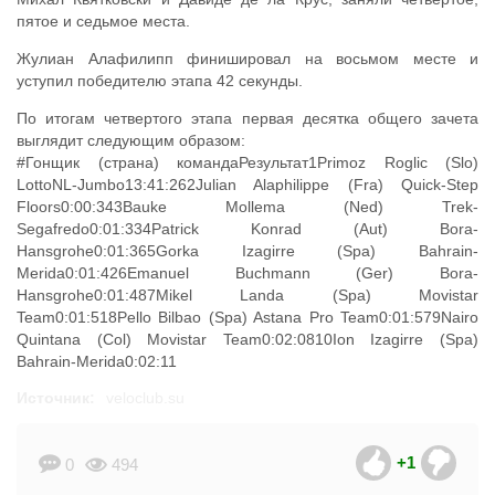
пятое и седьмое места.
Жулиан Алафилипп финишировал на восьмом месте и
уступил победителю этапа 42 секунды.
По итогам четвертого этапа первая десятка общего зачета
выглядит следующим образом:
#Гонщик (страна) командаРезультат1Primoz Roglic (Slo)
LottoNL-Jumbo13:41:262Julian Alaphilippe (Fra) Quick-Step
Floors0:00:343Bauke Mollema (Ned) Trek-
Segafredo0:01:334Patrick Konrad (Aut) Bora-
Hansgrohe0:01:365Gorka Izagirre (Spa) Bahrain-
Merida0:01:426Emanuel Buchmann (Ger) Bora-
Hansgrohe0:01:487Mikel Landa (Spa) Movistar
Team0:01:518Pello Bilbao (Spa) Astana Pro Team0:01:579Nairo
Quintana (Col) Movistar Team0:02:0810Ion Izagirre (Spa)
Bahrain-Merida0:02:11
Источник:
veloclub.su
+1
0
494