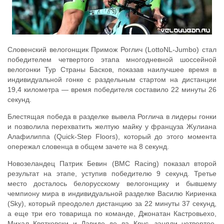
Словенский велогонщик Примож Роглич (LottoNL-Jumbo) стал
победителем четвертого этапа многодневной шоссейной
велогонки Тур Страны Басков, показав наилучшее время в
индивидуальной гонке с раздельным стартом на дистанции
19,4 километра — время победителя составило 22 минуты 26
секунд.
Блестящая победа в разделке вывела Роглича в лидеры гонки
и позволила перехватить желтую майку у француза Жулиана
Алафилиппа (Quick-Step Floors), который до этого момента
опережал словенца в общем зачете на 8 секунд.
Новозеландец Патрик Бевин (BMC Racing) показал второй
результат на этапе, уступив победителю 9 секунд. Третье
место досталось белорусскому велогонщику и бывшему
чемпиону мира в индивидуальной разделке Василю Кириенка
(Sky), который преодолел дистанцию за 22 минуты 37 секунд,
а еще три его товарища по команде, Джонатан Кастровьехо,
Михал Квятковски и Давиде де ла Крус, заняли четвертое,