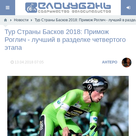
Новости
Тур Страны Басков 2018: Примож Роглич - лучший в разде
Тур Страны Басков 2018: Примож
Роглич - лучший в разделке четвертого
этапа
13.04.2018
07:05
AHTEPO