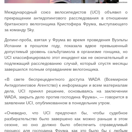
Международный союз велосипедистов (UCI) объявил о
прекращении антидопингового расследования в отношении
британского велогонщика Кристофера Фрума, выступающего
за команду Sky.
Допинг-проба, взятая у Фрума во время проведения Вуэльты
Испании в прошлом году, показала вдвое превышенный
допустимый уровень сальбутамола в организме гонщика, но
UCI классифицировало этот инцидент как не окончательный и
подлежащий расследованию случай, который спустя месяцы
завершился полным оправданием велогонщика.
«В свете беспрецедентного доступа WADA (Всемирное
Антидопинговое Агентство) к информации и всем материалам
дела, UCI принял решение, основываясь на заключении
WADA, закрыть дело против господина Фрума», — говорится в
заявлении UCI, опубликованном в понедельник утром.
«Очевидно, что UCI предпочел бы, чтобы судебное
разбирательство было завершено как можно раньше в этом
сезоне, но оно должно было обеспечить справедливый
процесс для господина Фрума, как это было бы с любым