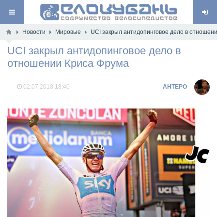
Новости
Мировые
UCI закрыл антидопинговое дело в отношен
UCI закрыл антидопинговое дело в
отношении Криса Фрума
02.07.2018
18:40
AHTEPO