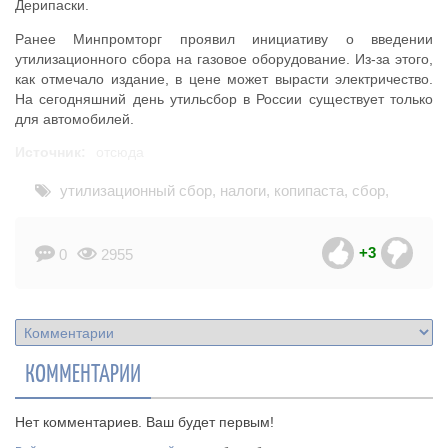
Дерипаски.
Ранее Минпромторг проявил инициативу о введении
утилизационного сбора на газовое оборудование. Из-за этого,
как отмечало издание, в цене может вырасти электричество.
На сегодняшний день утильсбор в России существует только
для автомобилей.
Источник:
отсюда
утилизационный сбор
,
налоги
,
копипаста
,
сбор
,
утилизация
,
велосипед
,
законопроект
,
новости
+3
0
2955
КОММЕНТАРИИ
Нет комментариев. Ваш будет первым!