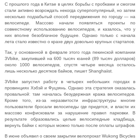
С прошлого года в Китае в целях борьбы с пробками и смогом
стали активно возрождать некогда суперпопулярный, но затем
несколько подзабытый способ передвижения по городу — на
велосипеде. Массово начали появляться проекты по
совместному использованию велосипедов, и казалось, что у
них вполне безоблачное будущее. Однако только с начала
лета стало известно о крахе двух довольно крупных стартапов.
Так, у основанной в феврале этого года пекинской компании
3Vbike, закупившей на 600 тысяч юаней (89 тысяч долларов)
около 1000 велосипедов, спустя четыре месяца осталось
лишь несколько десятков байков, пишет Shanghaiist.
3Vbike запустил работу в четырех небольших городах в
провинциях Хэбэй и Фуцзянь. Однако эта стратегия оказалась
провальной: там началась безудержная кража велосипедов.
Кроме того, из-за неразвитости инфраструктуры многие
пользователи бросали велосипеды где придется, и власти их
массово конфисковали за нарушение правил парковки. В
результате образовались целые велосипедные кладбища,
вернуть байки с которых можно только после оплаты штрафов.
В июне объявил о своем закрытии велопрокат Wukong Bicycles