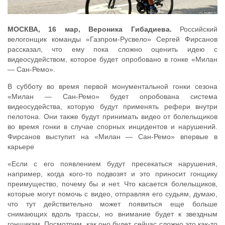
МОСКВА, 16 мар, Вероника Гибадиева.
Российский
велогонщик команды «Газпром-Русвело» Сергей Фирсанов
рассказал, что ему пока сложно оценить идею с
видеосудейством, которое будет опробовано в гонке «Милан
— Сан-Ремо».
В субботу во время первой монументальной гонки сезона
«Милан — Сан-Ремо» будет опробована система
видеосудейства, которую будут применять рефери внутри
пелотона. Они также будут принимать видео от болельщиков
во время гонки в случае спорных инцидентов и нарушений.
Фирсанов выступит на «Милан — Сан-Ремо» впервые в
карьере
«Если с его появлением будут пресекаться нарушения,
например, когда кого-то подвозят и это приносит гонщику
преимущество, почему бы и нет. Что касается болельщиков,
которые могут помочь с видео, отправляя его судьям, думаю,
что тут действительно может появиться еще больше
снимающих вдоль трассы, но внимание будет к звездным
гонщикам. Посмотрим, как оно будет, сейчас сложно это как-то