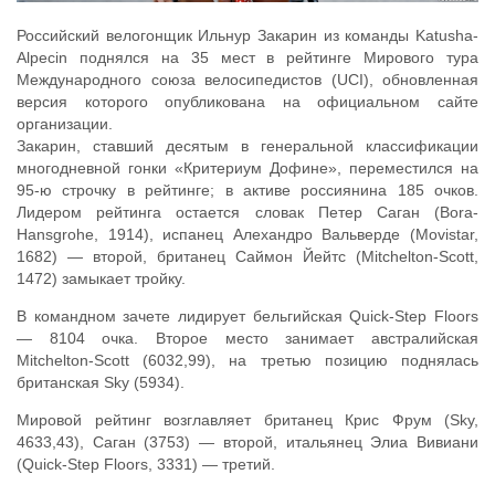
Российский велогонщик Ильнур Закарин из команды Katusha-
Alpecin поднялся на 35 мест в рейтинге Мирового тура
Международного союза велосипедистов (UCI), обновленная
версия которого опубликована на официальном сайте
организации.
Закарин, ставший десятым в генеральной классификации
многодневной гонки «Критериум Дофине», переместился на
95-ю строчку в рейтинге; в активе россиянина 185 очков.
Лидером рейтинга остается словак Петер Саган (Вora-
Hansgrohe, 1914), испанец Алехандро Вальверде (Movistar,
1682) — второй, британец Саймон Йейтс (Mitchelton-Scott,
1472) замыкает тройку.
В командном зачете лидирует бельгийская Quick-Step Floors
— 8104 очка. Второе место занимает австралийская
Mitchelton-Scott (6032,99), на третью позицию поднялась
британская Sky (5934).
Мировой рейтинг возглавляет британец Крис Фрум (Sky,
4633,43), Саган (3753) — второй, итальянец Элиа Вивиани
(Quick-Step Floors, 3331) — третий.