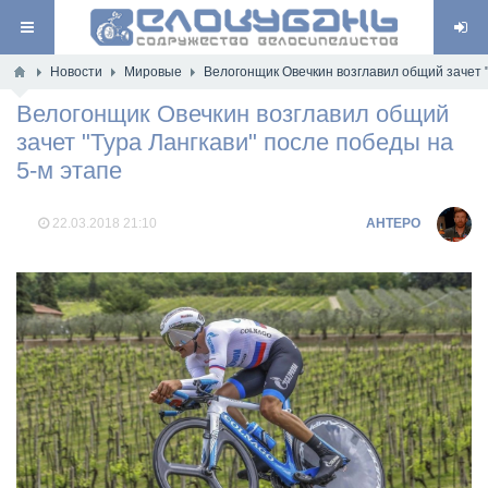
Новости
Мировые
Велогонщик Овечкин возглавил общий зачет "
Велогонщик Овечкин возглавил общий
зачет "Тура Лангкави" после победы на
5-м этапе
22.03.2018
21:10
AHTEPO