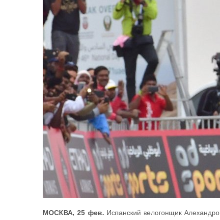
МОСКВА, 25 фев.
Испанский велогонщик Алехандро 