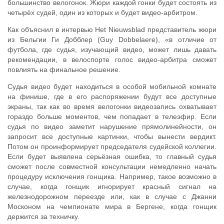
большинство велогонок. Жюри каждой гонки будет состоять из
четырёх судей, один из которых и будет видео-арбитром.
Как объяснил в интервью Het Nieuwsblad представитель жюри
из Бельгии Ги Добблер (Guy Dobbelaere), «в отличие от
футбола, где судья, изучающий видео, может лишь давать
рекомендации, в велоспорте голос видео-арбитра сможет
повлиять на финальное решение.
Судья видео будет находиться в особой мобильной комнате
на финише, где в его распоряжении будут все доступные
экраны, так как во время велогонки видеозапись охватывает
гораздо больше моментов, чем попадает в телеэфир. Если
судья по видео заметит нарушение прямолинейности, он
запросит все доступные картинки, чтобы вынести вердикт.
Потом он проинформирует председателя судейской коллегии.
Если будет выявлена серьёзная ошибка, то главный судья
сможет после совместной консультации немедленно начать
процедуру исключения гонщика. Например, такое возможно в
случае, когда гонщик игнорирует красный сигнал на
железнодорожном переезде или, как в случае с Джанни
Москоном на чемпионате мира в Бергене, когда гонщик
держится за техничку.