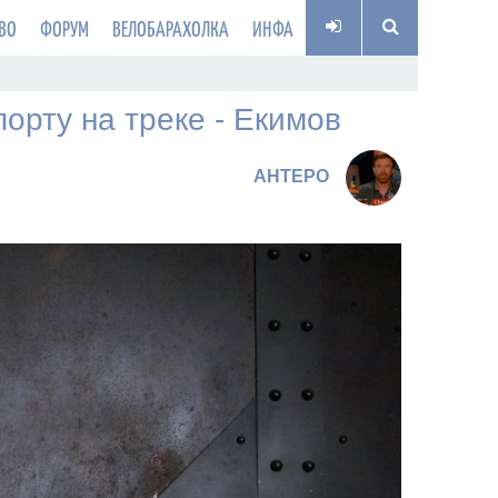
ВО
ФОРУМ
ВЕЛОБАРАХОЛКА
ИНФА
орту на треке - Екимов
AHTEPO