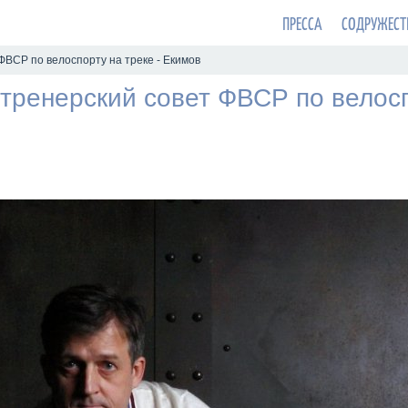
ПРЕССА
СОДРУЖЕСТ
ФВСР по велоспорту на треке - Екимов
тренерский совет ФВСР по велосп