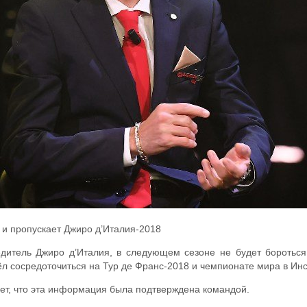
 и пропускает Джиро д’Италия-2018
бедитель Джиро д’Италия, в следующем сезоне не будет бороться
л сосредоточиться на Тур де Франс-2018 и чемпионате мира в Инс
т, что эта информация была подтверждена командой.