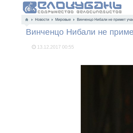
Новости
Мировые
Винченцо Нибали не примет уча
Винченцо Нибали не приме
13.12.2017
00:55