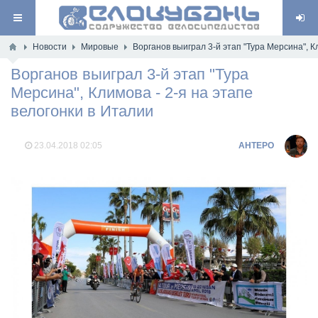
Новости
Мировые
Ворганов выиграл 3-й этап "Тура Мерсина", К
Ворганов выиграл 3-й этап "Тура
Мерсина", Климова - 2-я на этапе
велогонки в Италии
23.04.2018
02:05
AHTEPO