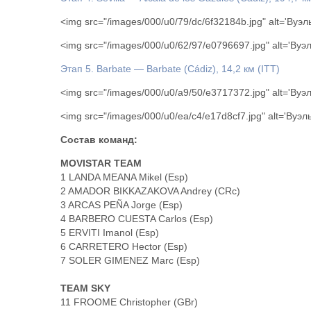
<img src="/images/000/u0/79/dc/6f32184b.jpg" alt='Вуэ
<img src="/images/000/u0/62/97/e0796697.jpg" alt='Ву
Этап 5. Barbate — Barbate (Cádiz), 14,2 км (ITT)
<img src="/images/000/u0/a9/50/e3717372.jpg" alt='Ву
<img src="/images/000/u0/ea/c4/e17d8cf7.jpg" alt='Вуэ
Состав команд:
MOVISTAR TEAM
1 LANDA MEANA Mikel (Esp)
2 AMADOR BIKKAZAKOVA Andrey (CRc)
3 ARCAS PEÑA Jorge (Esp)
4 BARBERO CUESTA Carlos (Esp)
5 ERVITI Imanol (Esp)
6 CARRETERO Hector (Esp)
7 SOLER GIMENEZ Marc (Esp)
TEAM SKY
11 FROOME Christopher (GBr)