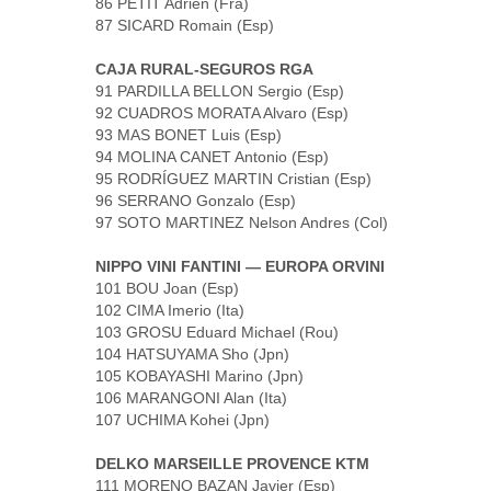
86 PETIT Adrien (Fra)
87 SICARD Romain (Esp)
CAJA RURAL-SEGUROS RGA
91 PARDILLA BELLON Sergio (Esp)
92 CUADROS MORATA Alvaro (Esp)
93 MAS BONET Luis (Esp)
94 MOLINA CANET Antonio (Esp)
95 RODRÍGUEZ MARTIN Cristian (Esp)
96 SERRANO Gonzalo (Esp)
97 SOTO MARTINEZ Nelson Andres (Col)
NIPPO VINI FANTINI — EUROPA ORVINI
101 BOU Joan (Esp)
102 CIMA Imerio (Ita)
103 GROSU Eduard Michael (Rou)
104 HATSUYAMA Sho (Jpn)
105 KOBAYASHI Marino (Jpn)
106 MARANGONI Alan (Ita)
107 UCHIMA Kohei (Jpn)
DELKO MARSEILLE PROVENCE KTM
111 MORENO BAZAN Javier (Esp)