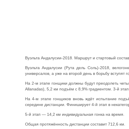
Вуэльта Андалусии-2018. Маршрут и стартовый соста
Вуэльта Андалусии (Рута дель Соль)-2018, велогон
универсалов, а уже на второй день в борьбу вступят г
На 2-м этапе гонщики должны будут преодолеть четыр
Allanadas), 5,2 км подъём с 8,9% градиентом. 3-й э
На 4-м этапе гонщиков вновь ждёт испытание подъё
середине дистанции. Финиширует 4-й этап в некатего
5-й этап — 14,2 км индивидуальная гонка на время.
Общая протяжённость дистанции составит 712,6 км.