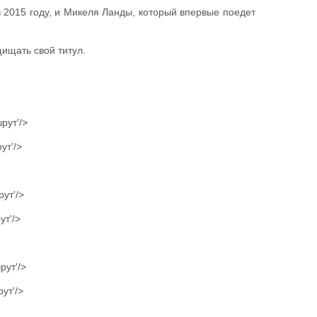
в 2015 году, и Микеля Ланды, который впервые поедет
ищать свой титул.
рут'/>
ут'/>
рут'/>
ут'/>
рут'/>
ут'/>