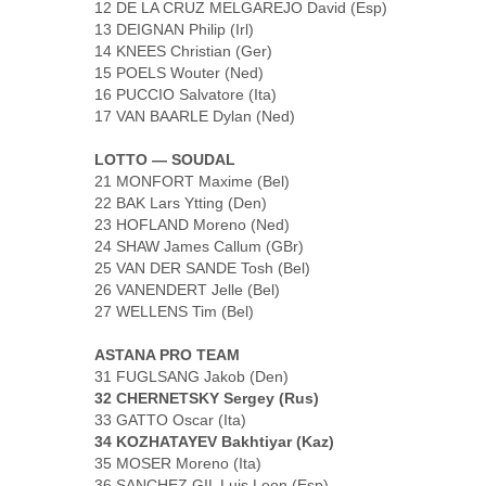
12 DE LA CRUZ MELGAREJO David (Esp)
13 DEIGNAN Philip (Irl)
14 KNEES Christian (Ger)
15 POELS Wouter (Ned)
16 PUCCIO Salvatore (Ita)
17 VAN BAARLE Dylan (Ned)
LOTTO — SOUDAL
21 MONFORT Maxime (Bel)
22 BAK Lars Ytting (Den)
23 HOFLAND Moreno (Ned)
24 SHAW James Callum (GBr)
25 VAN DER SANDE Tosh (Bel)
26 VANENDERT Jelle (Bel)
27 WELLENS Tim (Bel)
ASTANA PRO TEAM
31 FUGLSANG Jakob (Den)
32 CHERNETSKY Sergey (Rus)
33 GATTO Oscar (Ita)
34 KOZHATAYEV Bakhtiyar (Kaz)
35 MOSER Moreno (Ita)
36 SANCHEZ GIL Luis Leon (Esp)