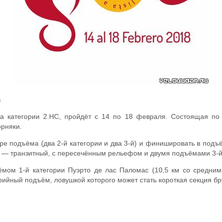
в
ка категории 2.HC, пройдёт с 14 по 18 февраля. Состоящая по
орняки.
е подъёма (два 2-й категории и два 3-й) и финишировать в подъём 
тап — транзитный, с пересечённым рельефом и двумя подъёмами 3-й
мом 1-й категории Пуэрто де лас Паломас (10,5 км со средним
рийный подъём, ловушкой которого может стать короткая секция бр