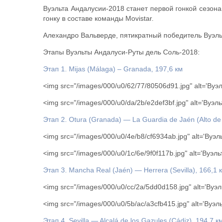
Вуэльта Андалусии-2018 станет первой гонкой сезона
гонку в составе команды Movistar.
Алехандро Вальверде, пятикратный победитель Вуэльт
Этапы Вуэльты Андалуси-Руты дель Соль-2018:
Этап 1. Mijas (Málaga) – Granada, 197,6 км
<img src="/images/000/u0/62/77/80506d91.jpg" alt='Ву
<img src="/images/000/u0/da/2b/e2def3bf.jpg" alt='Вуэ
Этап 2. Otura (Granada) — La Guardia de Jaén (Alto de 
<img src="/images/000/u0/4e/b8/cf6934ab.jpg" alt='Вуэ
<img src="/images/000/u0/1c/6e/9f0f117b.jpg" alt='Вуэ
Этап 3. Mancha Real (Jaén) — Herrera (Sevilla), 166,1 
<img src="/images/000/u0/cc/2a/5dd0d158.jpg" alt='Ву
<img src="/images/000/u0/5b/ac/a3cfb415.jpg" alt='Вуэ
Этап 4. Sevilla — Alcalá de los Gazules (Cádiz), 194,7 к