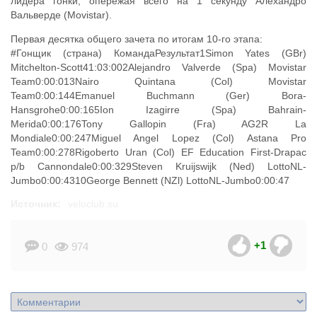
лидера гонки, опережая всего на 1 секунду Алехандро
Вальверде (Movistar).
Первая десятка общего зачета по итогам 10-го этапа:
#Гонщик (страна) КомандаРезультат1Simon Yates (GBr)
Mitchelton-Scott41:03:002Alejandro Valverde (Spa) Movistar
Team0:00:013Nairo Quintana (Col) Movistar
Team0:00:144Emanuel Buchmann (Ger) Bora-
Hansgrohe0:00:165Ion Izagirre (Spa) Bahrain-
Merida0:00:176Tony Gallopin (Fra) AG2R La
Mondiale0:00:247Miguel Angel Lopez (Col) Astana Pro
Team0:00:278Rigoberto Uran (Col) EF Education First-Drapac
p/b Cannondale0:00:329Steven Kruijswijk (Ned) LottoNL-
Jumbo0:00:4310George Bennett (NZl) LottoNL-Jumbo0:00:47
Источник:
veloclub.su
+1
0
974