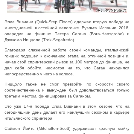
Элиа Вивиани (Quick-Step Floors) одержал вторую победу на
многодневной шоссейной велогонке Вуэльта Испании 2018,
опередив на финише Петера Сагана (Bora-Hansgrohe) и
Джакомо Ниццоло (Trek-Segafredo).
Благодаря слаженной работе своей команды, итальянский
гонщик подошел к окончанию этапа на отличной позиции и,
начав свой спринтерский рывок за 100 метров до финиша, не
дал себя обойти, несмотря на то, что Саган находился
непосредственно у него на колесе.
Ниццоло также не смог превзойти по скорости своего
соотечественника и вынужден был довольствоваться только
третьим местом, финишировав за Саганом.
Это уже 17-я победа Элиа Вивиани в этом сезоне, что на
сегодняшний день делает его наилучшим сезоном в карьере
итальянского спринтера.
Саймон Йейтс (Mitchelton-Scott) удерживает красную майку