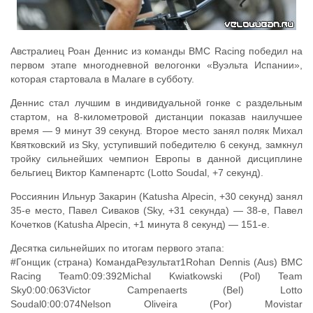
Австралиец Роан Деннис из команды BMC Racing победил на
первом этапе многодневной велогонки «Вуэльта Испании»,
которая стартовала в Малаге в субботу.
Деннис стал лучшим в индивидуальной гонке с раздельным
стартом, на 8-километровой дистанции показав наилучшее
время — 9 минут 39 секунд. Второе место занял поляк Михал
Квятковский из Sky, уступивший победителю 6 секунд, замкнул
тройку сильнейших чемпион Европы в данной дисциплине
бельгиец Виктор Кампенартс (Lotto Soudal, +7 секунд).
Россиянин Ильнур Закарин (Katusha Alpecin, +30 секунд) занял
35-е место, Павел Сиваков (Sky, +31 секунда) — 38-е, Павел
Кочетков (Katusha Alpecin, +1 минута 8 секунд) — 151-е.
Десятка сильнейших по итогам первого этапа:
#Гонщик (страна) КомандаРезультат1Rohan Dennis (Aus) BMC
Racing Team0:09:392Michal Kwiatkowski (Pol) Team
Sky0:00:063Victor Campenaerts (Bel) Lotto
Soudal0:00:074Nelson Oliveira (Por) Movistar