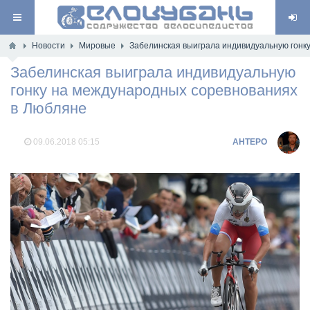
Новости
Мировые
Забелинская выиграла индивидуальную гонк
Забелинская выиграла индивидуальную
гонку на международных соревнованиях
в Любляне
09.06.2018
05:15
AHTEPO