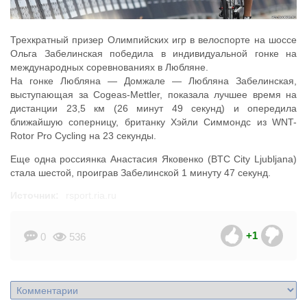
Трехкратный призер Олимпийских игр в велоспорте на шоссе
Ольга Забелинская победила в индивидуальной гонке на
международных соревнованиях в Любляне.
На гонке Любляна — Домжале — Любляна Забелинская,
выступающая за Cogeas-Mettler, показала лучшее время на
дистанции 23,5 км (26 минут 49 секунд) и опередила
ближайшую соперницу, британку Хэйли Симмондс из WNT-
Rotor Pro Cycling на 23 секунды.
Еще одна россиянка Анастасия Яковенко (BTC City Ljubljana)
стала шестой, проиграв Забелинской 1 минуту 47 секунд.
Источник:
rsport.ria.ru
+1
0
536