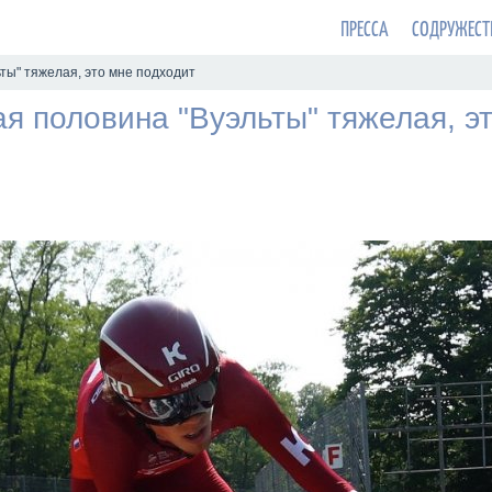
ПРЕССА
СОДРУЖЕСТ
ьты" тяжелая, это мне подходит
ая половина "Вуэльты" тяжелая, э