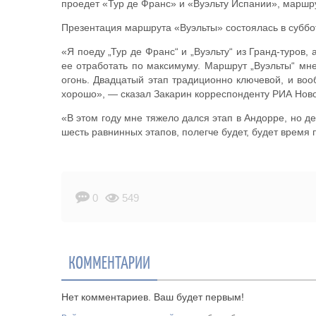
проедет «Тур де Франс» и «Вуэльту Испании», маршру
Презентация маршрута «Вуэльты» состоялась в субботу
«Я поеду „Тур де Франс“ и „Вуэльту“ из Гранд-туров
ее отработать по максимуму. Маршрут „Вуэльты“ мне
огонь. Двадцатый этап традиционно ключевой, и воо
хорошо», — сказал Закарин корреспонденту РИА Ново
«В этом году мне тяжело дался этап в Андорре, но де
шесть равнинных этапов, полегче будет, будет время 
0
549
КОММЕНТАРИИ
Нет комментариев. Ваш будет первым!