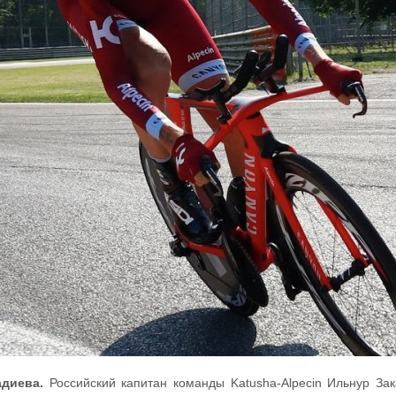
диева.
Российский капитан команды Katusha-Alpecin Ильнур За