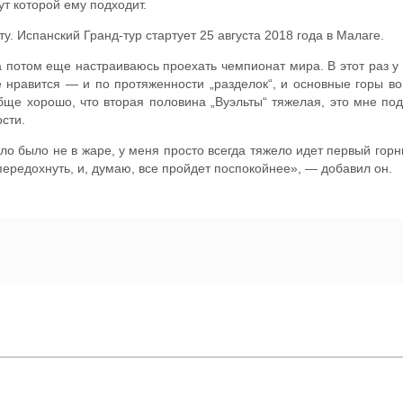
т которой ему подходит.
. Испанский Гранд-тур стартует 25 августа 2018 года в Малаге.
, а потом еще настраиваюсь проехать чемпионат мира. В этот раз у
 нравится — и по протяженности „разделок“, и основные горы во в
бще хорошо, что вторая половина „Вуэльты“ тяжелая, это мне под
сти.
ло было не в жаре, у меня просто всегда тяжело идет первый горн
передохнуть, и, думаю, все пройдет поспокойнее», — добавил он.