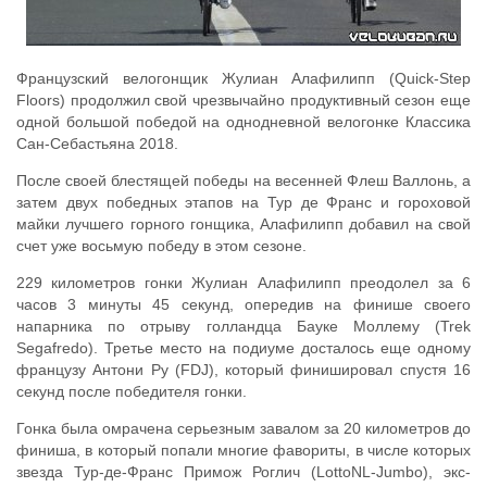
Французский велогонщик Жулиан Алафилипп (Quick-Step
Floors) продолжил свой чрезвычайно продуктивный сезон еще
одной большой победой на однодневной велогонке Классика
Сан-Себастьяна 2018.
После своей блестящей победы на весенней Флеш Валлонь, а
затем двух победных этапов на Тур де Франс и гороховой
майки лучшего горного гонщика, Алафилипп добавил на свой
счет уже восьмую победу в этом сезоне.
229 километров гонки Жулиан Алафилипп преодолел за 6
часов 3 минуты 45 секунд, опередив на финише своего
напарника по отрыву голландца Бауке Моллему (Trek
Segafredo). Третье место на подиуме досталось еще одному
французу Антони Ру (FDJ), который финишировал спустя 16
секунд после победителя гонки.
Гонка была омрачена серьезным завалом за 20 километров до
финиша, в который попали многие фавориты, в числе которых
звезда Тур-де-Франс Примож Роглич (LottoNL-Jumbo), экс-