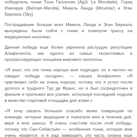
победитель гонки Тони Галлопин (Ag2r La Mondiale), Горка
Изагирре (Bahrain-Merida), Микель Ланда (Movistar) и Эган
Берналь (Sky).
Пострадавшие больше всех Микель Ланда и Эган Берналь
вынуждены были сойти с гонки и покинули трассу на
медицинских носилках.
Данная победа еще более укрепила растущую репутацию
Алафилиппа, как одного из самых талантливых и
прогрессирующих гонщиков мирового пелотона.
«Я знал, что эта гонка хорошо мне подходит, но я честно не
ожидал победы сегодня», — сказал Алафилипп. «Я
чувствовал себя не очень хорошо, потому что я устал после
долгого и трудного Тур де Франс, но я был сосредоточен в
финале и приложил все усилия, используя последний подъем
в качестве стартовой площадки для атаки.»
«Я хочу сказать большое спасибо моим товарищам по
команде, которые защищали и помогали мне в течение дня,
веря в мои шансы. Я очень счастлив после этой победы,
потому что Сан-Себастьян — особенная гонка, которая мне
очень нравится, и я рад завершить эту часть сезона еще