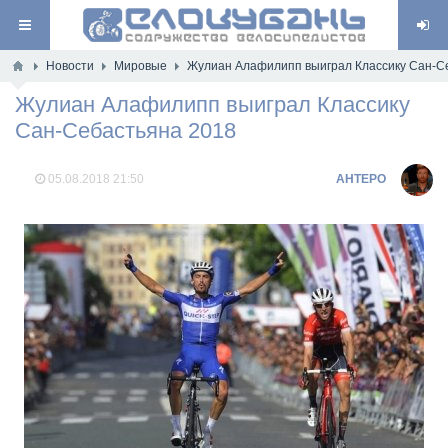
Новости
Мировые
Жулиан Алафилипп выиграл Классику Сан-С
Жулиан Алафилипп выиграл Классику
Сан-Себастьяна 2018
05.08.2018
21:50
AHTEPO