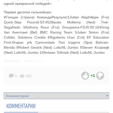
одной прекрасной победой».
Первая десятка сильнейших:
#Гонщик (страна) КомандаРезультат1Julian Alaphilippe (Fra)
Quick-Step Floors6:03:452Bauke Mollema (Ned) Trek-
Segafredo 3Anthony Roux (Fra) Groupama-FDJ0:00:164Greg
Van Avermaet (Bel) BMC Racing Team 5Julien Simon (Fra)
Cofidis, Solutions Credits 6Rigoberto Uran (Col) EF Education
First-Drapac p/b Cannondale 7Ion Izagirre (Spa) Bahrain-
Merida 8Robert Gesink (Ned) LottoNL-Jumbo 9Steven Kruijswijk
(Ned) LottoNL-Jumbo 10Antwan Tolhoek (Ned) LottoNL-Jumbo
Источник:
veloclub.su
+1
0
968
КОММЕНТАРИИ