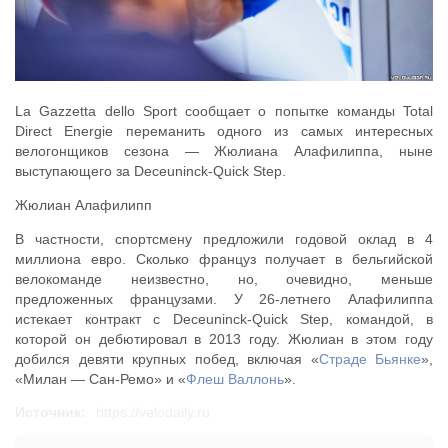
La Gazzetta dello Sport сообщает о попытке команды Total
Direct Energie переманить одного из самых интересных
велогонщиков сезона — Жюлиана Алафилиппа, ныне
выступающего за Deceuninck-Quick Step.
Жюлиан Алафилипп
В частности, спортсмену предложили годовой оклад в 4
миллиона евро. Сколько француз получает в бельгийской
велокоманде неизвестно, но, очевидно, меньше
предложенных французами. У 26-летнего Алафилиппа
истекает контракт с Deceuninck-Quick Step, командой, в
которой он дебютировал в 2013 году. Жюлиан в этом году
добился девяти крупных побед, включая «
Страде Бьянке
»,
«Милан — Сан-Ремо» и «
Флеш Валлонь
».
Источник:
https://velodaily.ru