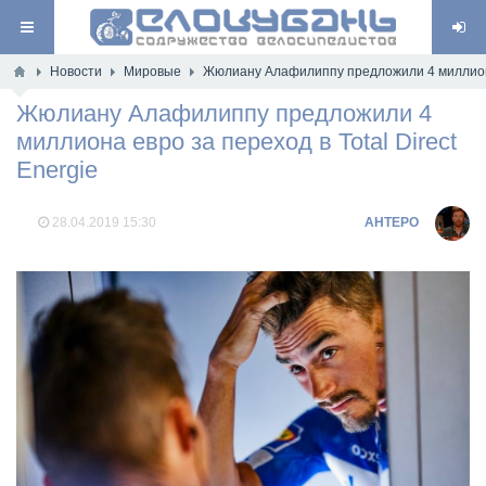
Новости
Мировые
Жюлиану Алафилиппу предложили 4 миллиона е
Жюлиану Алафилиппу предложили 4
миллиона евро за переход в Total Direct
Energie
28.04.2019
15:30
AHTEPO