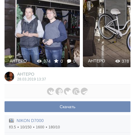
AHTEPO
AHTEPO
374
0
0
378
AHTEPO
28.03.2019
13:37
Скачать
NIKON D7000
f/3.5
10/150
1600
180/10