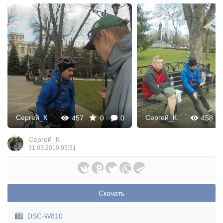
Сергей_К
Сергей_К
457
0
0
458
Сергей_К
31.03.2019
09:31
Скачать
DSC-W810