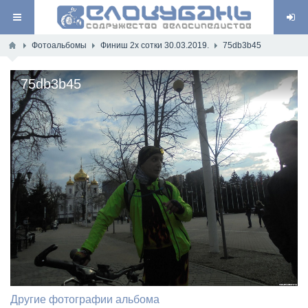
Фотоальбомы
Финиш 2х сотки 30.03.2019.
75db3b45
75db3b45
Другие фотографии альбома