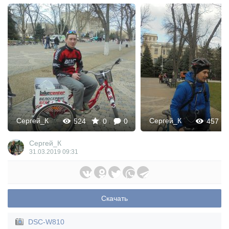
Сергей_К
Сергей_К
524
0
0
457
Сергей_К
31.03.2019
09:31
Скачать
DSC-W810