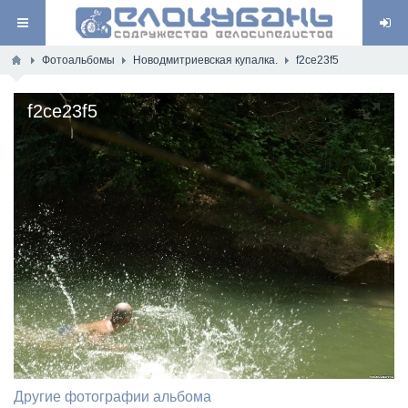
Фотоальбомы
Новодмитриевская купалка.
f2ce23f5
f2ce23f5
Другие фотографии альбома