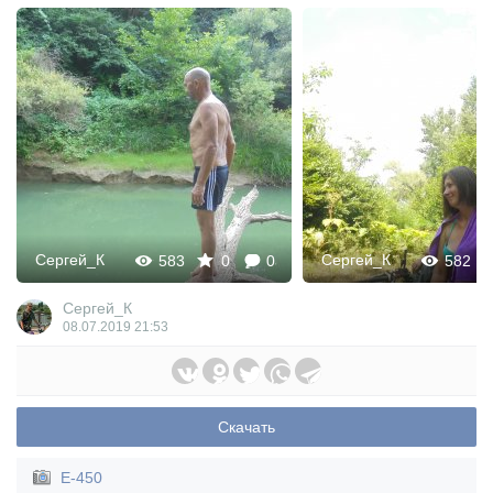
Сергей_К
Сергей_К
583
0
0
582
Сергей_К
08.07.2019
21:53
Скачать
E-450