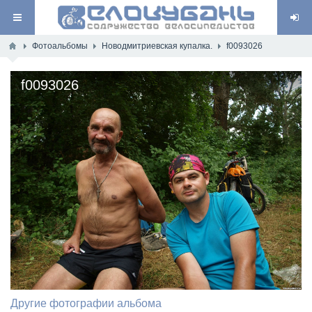
Фотоальбомы
Новодмитриевская купалка.
f0093026
f0093026
Другие фотографии альбома