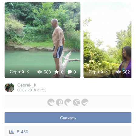
Сергей_К
Сергей_К
583
0
0
582
Сергей_К
08.07.2019
21:53
Скачать
E-450