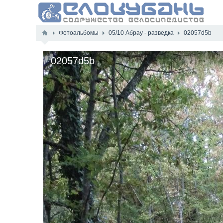
Фотоальбомы
05/10 Абрау - разведка
02057d5b
02057d5b