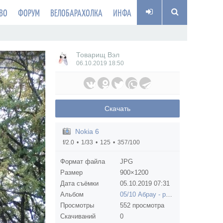
ВО
ФОРУМ
ВЕЛОБАРАХОЛКА
ИНФА
Товарищ Вэл
06.10.2019
18:50
Скачать
Nokia 6
f/2.0
1/33
125
357/100
Формат файла
JPG
Размер
900×1200
Дата съёмки
05.10.2019
07:31
Альбом
05/10 Абрау - разведка
Просмотры
552 просмотра
Скачиваний
0