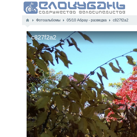
Фотоальбомы
05/10 Абрау - разведка
c827f2a2
c827f2a2