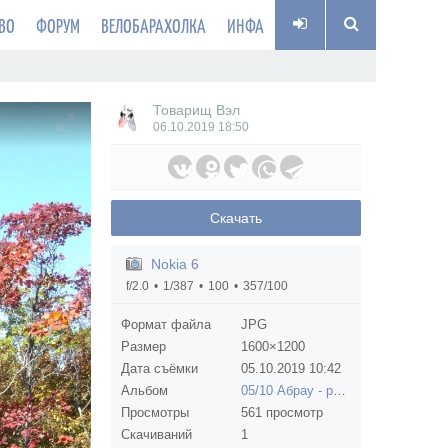
ВО
ФОРУМ
ВЕЛОБАРАХОЛКА
ИНФА
Товарищ Вэл
06.10.2019
18:50
Скачать
Nokia 6
f/2.0
1/387
100
357/100
Формат файла
JPG
Размер
1600×1200
Дата съёмки
05.10.2019
10:42
Альбом
05/10 Абрау - разведка
Просмотры
561 просмотр
Скачиваний
1