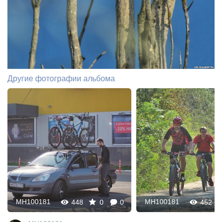
Другие фотографии альбома
MH100181
MH100181
448
0
0
452