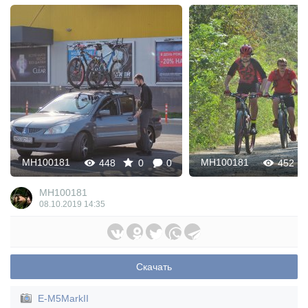
MH100181
MH100181
448
0
0
452
MH100181
08.10.2019
14:35
Скачать
E-M5MarkII