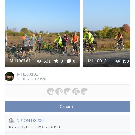
MH100181
MH100181
501
0
0
498
MH100181
21.10.2020
23:28
Скачать
NIKON D3200
f/5.6
10/1250
250
240/10