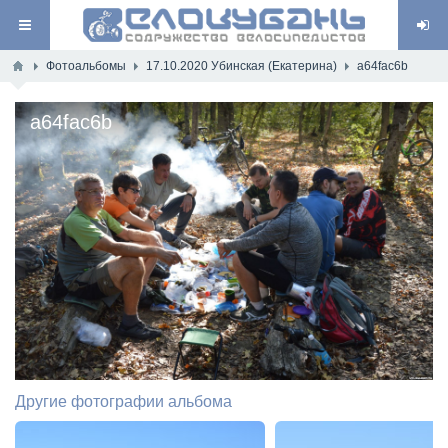
Фотоальбомы
17.10.2020 Убинская (Екатерина)
a64fac6b
a64fac6b
Другие фотографии альбома