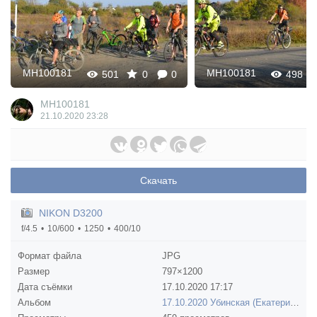
MH100181
MH100181
501
0
0
498
MH100181
21.10.2020
23:28
Скачать
NIKON D3200
f/4.5
10/600
1250
400/10
Формат файла
JPG
Размер
797×1200
Дата съёмки
17.10.2020
17:17
Альбом
17.10.2020 Убинская (Екатерина)