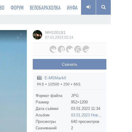
ВО
ФОРУМ
ВЕЛОБАРАХОЛКА
ИНФА
MH100181
07.01.2023
02:14
Скачать
E-M5MarkII
f/4.6
1/2500
250
66/1
Формат файла
JPG
Размер
952×1200
Дата съёмки
03.01.2023
11:34
Альбом
03.01.2023 Новогодний велокорпоратив
Просмотры
640 просмотров
Скачиваний
2