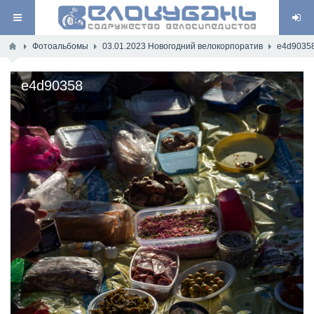
Фотоальбомы
03.01.2023 Новогодний велокорпоратив
e4d9035
e4d90358