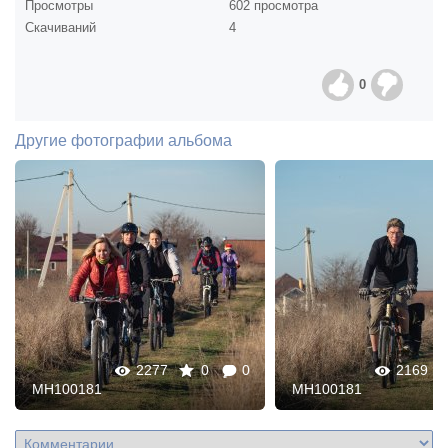
Просмотры
602 просмотра
Скачиваний
4
0
Другие фотографии альбома
2277
0
0
2169
MH100181
MH100181