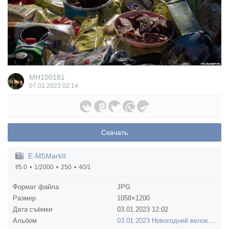
MH100181
07.01.2023
02:14
Скачать
E-M5MarkII
f/5.0
1/2000
250
40/1
Формат файла
JPG
Размер
1058×1200
Дата съёмки
03.01.2023
12:02
Альбом
03.01.2023 Новогодний велокорпоратив