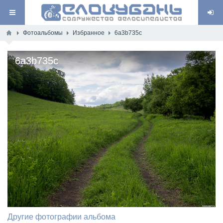
Фотоальбомы
Избранное
6a3b735c
6a3b735c
Другие фотографии альбома