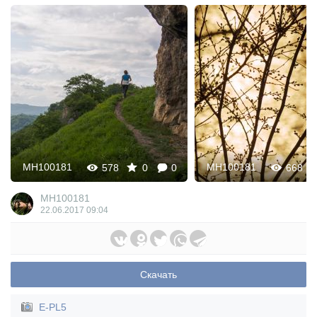
MH100181
MH100181
578
0
0
668
MH100181
22.06.2017
09:04
Скачать
E-PL5