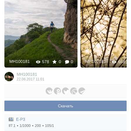
MH100181
MH100181
578
0
0
668
MH100181
22.06.2017
11:01
Скачать
E-P3
f/7.1
1/1000
200
105/1