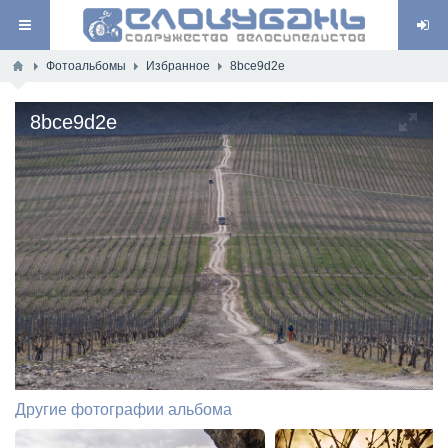
Фотоальбомы
Избранное
8bce9d2e
8bce9d2e
Другие фотографии альбома