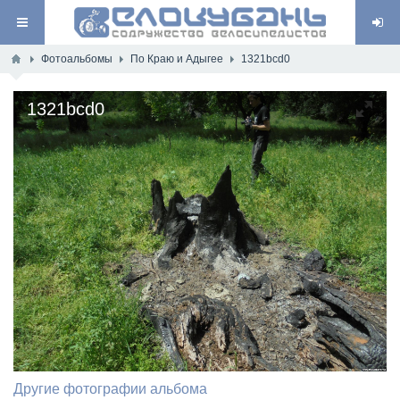
Фотоальбомы
По Краю и Адыгее
1321bcd0
1321bcd0
Другие фотографии альбома