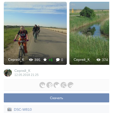
Сергей_К
Сергей_К
395
+1
0
374
Сергей_К
12.05.2018
21:25
Скачать
DSC-W810