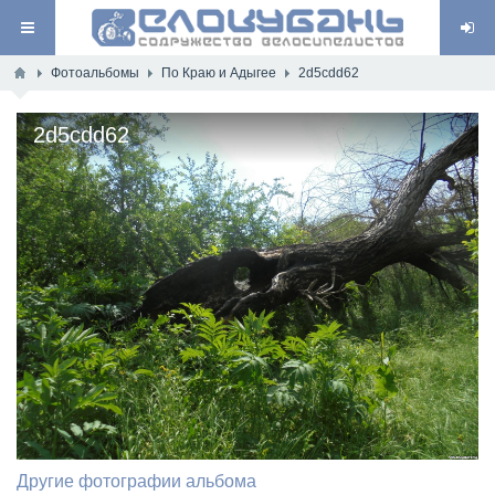
Фотоальбомы
По Краю и Адыгее
2d5cdd62
2d5cdd62
Другие фотографии альбома