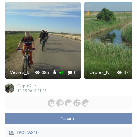
Сергей_К
Сергей_К
395
+1
0
374
Сергей_К
12.05.2018
21:25
Скачать
DSC-W810