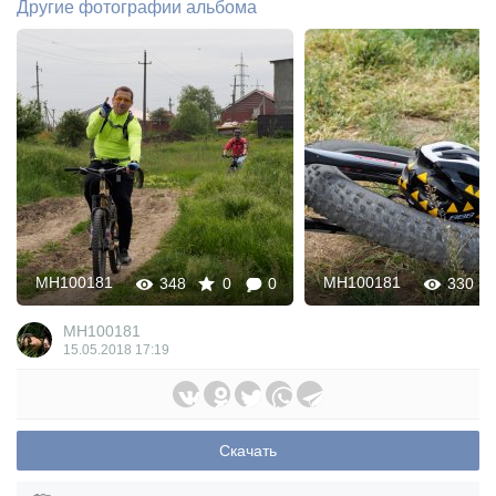
Другие фотографии альбома
MH100181
MH100181
348
0
0
330
MH100181
15.05.2018
17:19
Скачать