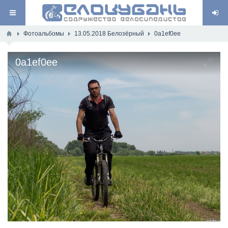
Фотоальбомы
13.05.2018 Белозёрный
0a1ef0ee
0a1ef0ee