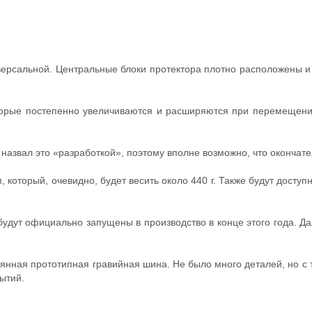
ерсальной. Центральные блоки протектора плотно расположены и 
которые постепенно увеличиваются и расширяются при перемещен
назвал это «разработкой», поэтому вполне возможно, что окончате
оторый, очевидно, будет весить около 440 г. Также будут доступн
 будут официально запущены в производство в конце этого года. Д
мянная прототипная гравийная шина. Не было много деталей, но с т
ытий.