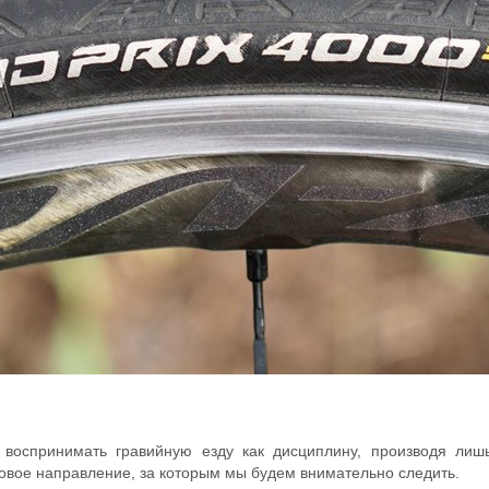
ь воспринимать гравийную езду как дисциплину, производя ли
новое направление, за которым мы будем внимательно следить.