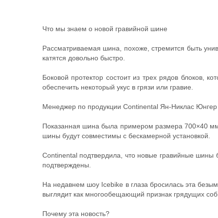
Что мы знаем о новой гравийной шине
Рассматриваемая шина, похоже, стремится быть унив
катятся довольно быстро.
Боковой протектор состоит из трех рядов блоков, 
обеспечить некоторый укус в грязи или гравие.
Менеджер по продукции Continental Ян-Никлас Юнгер 
Показанная шина была примером размера 700×40 мм, к
шины будут совместимы с бескамерной установкой.
Continental подтвердила, что новые гравийные шины
подтверждены.
На недавнем шоу Icebike в глаза бросилась эта безы
выглядит как многообещающий признак грядущих соб
Почему эта новость?