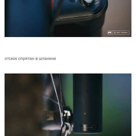
отскок спрятан в штанине