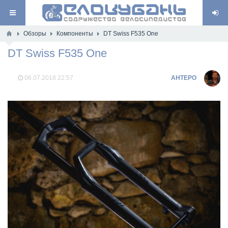
Обзоры
Компоненты
DT Swiss F535 One
DT Swiss F535 One
06.07.2018
22:57
AHTEPO